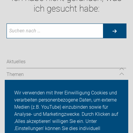
ich gesucht habe:
Aktuelles
Themen
Touren und Termine
Wir verwenden mit Ihrer Einwilligung Cookies und
verarbeiten personenbezogene Daten, um externe
ADFC Mannheim
Medien (z.B. YouTube) einzubinden sowie für
Sei dabei
Analyse- und Marketingzwecke. Durch Klicken auf
‚Alles akzeptieren‘ willigen Sie ein. Unter
Presse
‚Einstellungen‘ können Sie dies individuell