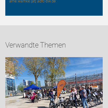
arne.warnke [at] adfc-bw.de
Verwandte Themen