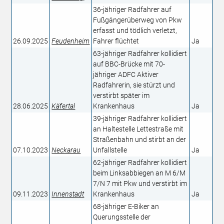
36-jähriger Radfahrer auf
Fußgängerüberweg von Pkw
erfasst und tödlich verletzt,
26.09.2025
Feudenheim
Fahrer flüchtet​
Ja
63-jähriger Radfahrer kollidiert
auf BBC-Brücke mit 70-
jähriger ADFC Aktiver
Radfahrerin, sie stürzt und
verstirbt später im
28.06.2025
Käfertal
Krankenhaus​
Ja
39-jähriger Radfahrer kollidiert
an Haltestelle Lettestraße mit
Straßenbahn und stirbt an der
07.10.2023
Neckarau
Unfallstelle​
Ja
62-jähriger Radfahrer kollidiert
beim Linksabbiegen an M 6/M
7/N 7 mit Pkw und verstirbt im
09.11.2023
Innenstadt
Krankenhaus​
Ja
68-jähriger E-Biker an
Querungsstelle der