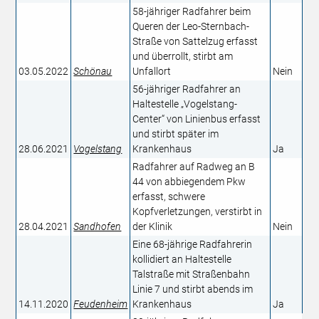
58-jähriger Radfahrer beim
Queren der Leo-Sternbach-
Straße von Sattelzug erfasst
und überrollt, stirbt am
03.05.2022
Schönau
Unfallort
Nein
56-jähriger Radfahrer an
Haltestelle „Vogelstang-
Center“ von Linienbus erfasst
und stirbt später im
28.06.2021
Vogelstang
Krankenhaus
Ja
Radfahrer auf Radweg an B
44 von abbiegendem Pkw
erfasst, schwere
Kopfverletzungen, verstirbt in
28.04.2021
Sandhofen
der Klinik
Nein
Eine 68-jährige Radfahrerin
kollidiert an Haltestelle
Talstraße mit Straßenbahn
Linie 7 und stirbt abends im
14.11.2020
Feudenheim
Krankenhaus
Ja