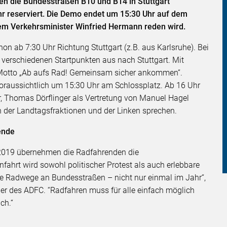
en die Bundesstraßen B10 und B14 in Stuttgart
hr reserviert. Die Demo endet um 15:30 Uhr auf dem
em Verkehrsminister Winfried Hermann reden wird.
n ab 7:30 Uhr Richtung Stuttgart (z.B. aus Karlsruhe). Bei
 verschiedenen Startpunkten aus nach Stuttgart. Mit
m Motto „Ab aufs Rad! Gemeinsam sicher ankommen“.
raussichtlich um 15:30 Uhr am Schlossplatz. Ab 16 Uhr
, Thomas Dörflinger als Vertretung von Manuel Hagel
n der Landtagsfraktionen und der Linken sprechen.
wende
t 2019 übernehmen die Radfahrenden die
fahrt wird sowohl politischer Protest als auch erlebbare
re Radwege an Bundesstraßen – nicht nur einmal im Jahr“,
r des ADFC. “Radfahren muss für alle einfach möglich
ch.“