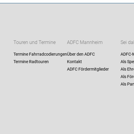
Touren und Termine
ADFC Mannheim
Sei da
Termine Fahrradcodierungen
Über den ADFC
ADFC-M
Termine Radtouren
Kontakt
Als Spe
ADFC Fördermitglieder
Als Ehr
Als För
Als Pan