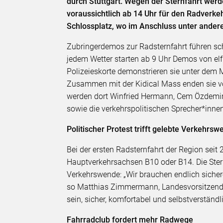
durch Stuttgart. Wegen der Sternfahrt werd
voraussichtlich ab 14 Uhr für den Radverke
Schlossplatz, wo im Anschluss unter ander
Zubringerdemos zur Radsternfahrt führen scho
jedem Wetter starten ab 9 Uhr Demos von elf
Polizeieskorte demonstrieren sie unter de
Zusammen mit der Kidical Mass enden sie vo
werden dort Winfried Hermann, Cem Özdemir
sowie die verkehrspolitischen Sprecher*inne
Politischer Protest trifft gelebte Verkehrs
Bei der ersten Radsternfahrt der Region sei
Hauptverkehrsachsen B10 oder B14. Die Stern
Verkehrswende: „Wir brauchen endlich siche
so Matthias Zimmermann, Landesvorsitzende
sein, sicher, komfortabel und selbstverständli
Fahrradclub fordert mehr Radwege