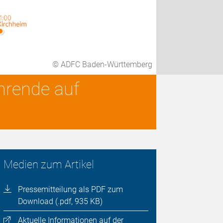
© ADFC Baden-Württemberg
hrende auf
Medien zum Artikel
Pressemitteilung als PDF zum
Download (.pdf, 935 KB)
Aktuelle Informationen auf der