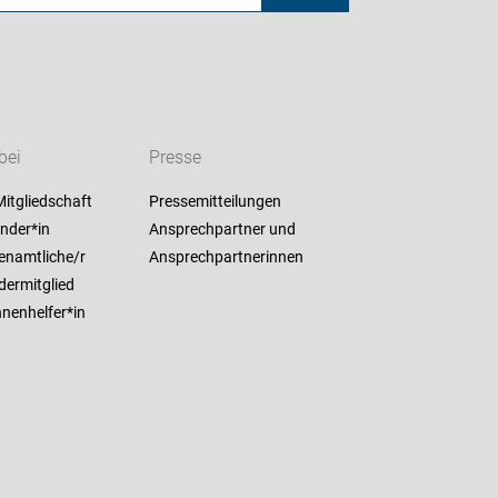
bei
Presse
itgliedschaft
Pressemitteilungen
nder*in
Ansprechpartner und
enamtliche/r
Ansprechpartnerinnen
dermitglied
nenhelfer*in