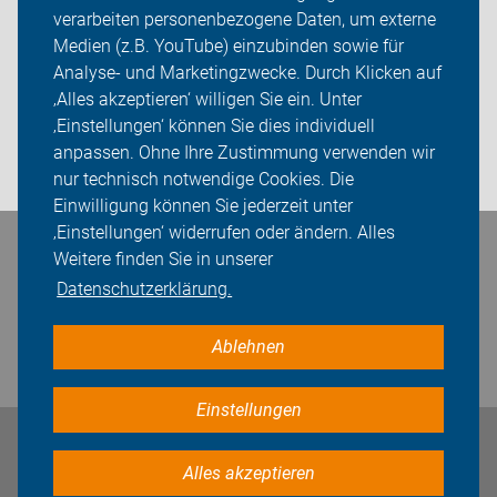
verarbeiten personenbezogene Daten, um externe
ADFC Mannheim
Medien (z.B. YouTube) einzubinden sowie für
Sei dabei
Analyse- und Marketingzwecke. Durch Klicken auf
‚Alles akzeptieren‘ willigen Sie ein. Unter
Presse
‚Einstellungen‘ können Sie dies individuell
anpassen. Ohne Ihre Zustimmung verwenden wir
Login
nur technisch notwendige Cookies. Die
Einwilligung können Sie jederzeit unter
‚Einstellungen‘ widerrufen oder ändern. Alles
Bleiben Sie in Kontakt
Weitere finden Sie in unserer
Datenschutzerklärung.
Ablehnen
Einstellungen
Impressum
Datenschutz
Cookie-Einstellungen
Alles akzeptieren