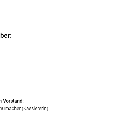
ber:
n Vorstand:
chumacher (Kassiererin)