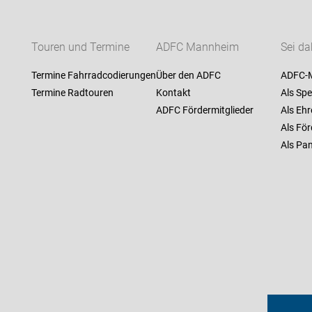
Touren und Termine
ADFC Mannheim
Sei da
Termine Fahrradcodierungen
Über den ADFC
ADFC-M
Termine Radtouren
Kontakt
Als Spe
ADFC Fördermitglieder
Als Ehr
Als För
Als Pan