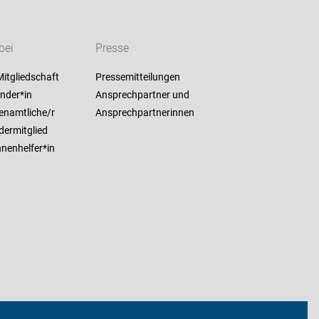
bei
Presse
itgliedschaft
Pressemitteilungen
nder*in
Ansprechpartner und
enamtliche/r
Ansprechpartnerinnen
dermitglied
nenhelfer*in